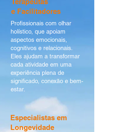
Terapeutas
e Facilitadores
Profissionais com olhar
holístico, que apoiam
aspectos emocionais,
cognitivos e relacionais.
Eles ajudam a transformar
cada atividade em uma
experiência plena de
significado, conexão e bem-
estar.
Especialistas em
Longevidade