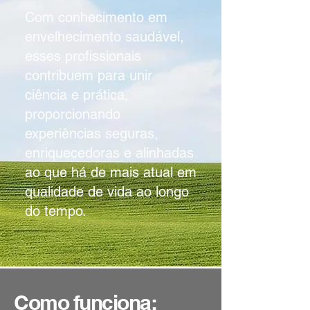
Com conhecimento em
envelhecimento saudável,
esses profissionais
contribuem para unir
ciência e prática,
proporcionando
experiências seguras,
enriquecedoras e alinhadas
ao que há de mais atual em
qualidade de vida ao longo
do tempo.
Como funciona: